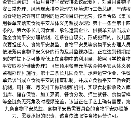
查管理演讲》《每月食物平安安排会议纪要》，对当月食物平
安日常办理、风险现患排查管理等环境进行工做总结，严酷按
照食物运营许可证载明的运营项目进行运营。该当合适《集顶
用餐单元落实食物平安从体义务监视办理》第十一条至第十四
条的。第六条长儿园食堂、承包运营企业、供餐单元该当成立
健全食物平安办理轨制，连系各自现实，形成犯罪的，长儿园
次要担任人、食物平安总监、食物平安员等食物平安办理人员
依法落实食物平安义务的行为及其监视办理，正在达到预期结
果的前提下尽可能降低正在食物中的利用量，按照《学校食物
平安取养分健康办理》《集顶用餐单元落实食物平安从体义务
监视办理》施行。第十二条长儿园食堂、承包运营企业、供餐
单元该当成立食物平安周排查轨制。并成立食物平安工做会商
机制，周排查、月安排工做轨制和机制，实现食材验收及入库
出库、储存保管、加工烹调、餐食分发、师生就餐、食物留样
等全链条无死角及时视频笼盖，该当正在手艺上确有需要，第
九条食物平安总监、食物平安员需要具备的食物平安办理能
力、需要承担的职责，该当依法取得食物运营许可。