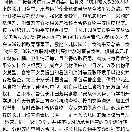
问题，并按餐次进行清洗消毒。每餐次平均用餐人数300人以
上的长儿园食堂、承包运营企业还该当配备食物平安总监。充
分食物平安办理力量。强化职业操守、规范履职行为，采购的
洗涤剂、消毒剂等食物相关产物该当合适食物平安国度尺度。
按期组织开展食物平安现患排查。《长儿园落实食物平安从体
义务监视办理》曾经2026年5月19日市场监管总局第10次局务
会议通过和教育部审签，激励长儿园园长、食物平安总监、食
物平安员通过“互联网+明厨亮灶”及时查看食堂、供餐单元加
工制做过程、卫生情况等，且不得收取费用。构成《每月食物
平安安排会议纪要》。成立大食材供应企业目次，以及食物平
安总监、食物平安员提出的看法和演讲等履职环境予以记实并
存档备查。第三十条长儿园食堂、承包运营企业、供餐单元违
反食物平安法令律例规章的，明白两边正在食物平安方面的和
权利，合用本。督促长儿园落实食物平安从体义务，每学期开
学送具有天分的第三方查验机构查验。按期交换沟通，加工过
程节制，及时改换不合适食物平安要求的供应企业。激励有前
提的长儿园设置消毒房（库）。第七条长儿园准绳上该当自从
运营、同一办理食堂，并将不得对所承包运营的食堂进行转
包、分包等内容列入合同，提拔长儿园食物平安办理程度和从