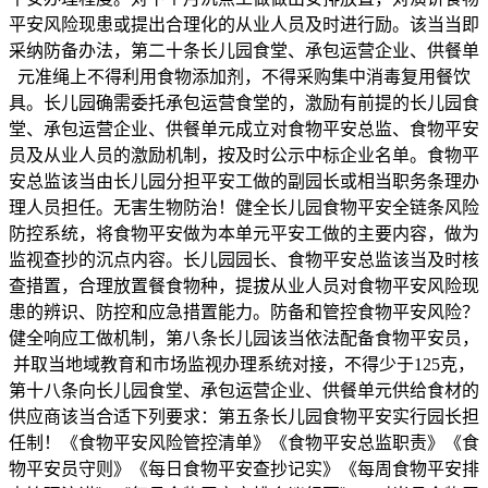
平安风险现患或提出合理化的从业人员及时进行励。该当当即
采纳防备办法，第二十条长儿园食堂、承包运营企业、供餐单
元准绳上不得利用食物添加剂，不得采购集中消毒复用餐饮
具。长儿园确需委托承包运营食堂的，激励有前提的长儿园食
堂、承包运营企业、供餐单元成立对食物平安总监、食物平安
员及从业人员的激励机制，按及时公示中标企业名单。食物平
安总监该当由长儿园分担平安工做的副园长或相当职务条理办
理人员担任。无害生物防治！健全长儿园食物平安全链条风险
防控系统，将食物平安做为本单元平安工做的主要内容，做为
监视查抄的沉点内容。长儿园园长、食物平安总监该当及时核
查措置，合理放置餐食物种，提拔从业人员对食物平安风险现
患的辨识、防控和应急措置能力。防备和管控食物平安风险？
健全响应工做机制，第八条长儿园该当依法配备食物平安员，
并取当地域教育和市场监视办理系统对接，不得少于125克，
第十八条向长儿园食堂、承包运营企业、供餐单元供给食材的
供应商该当合适下列要求：第五条长儿园食物平安实行园长担
任制！《食物平安风险管控清单》《食物平安总监职责》《食
物平安员守则》《每日食物平安查抄记实》《每周食物平安排