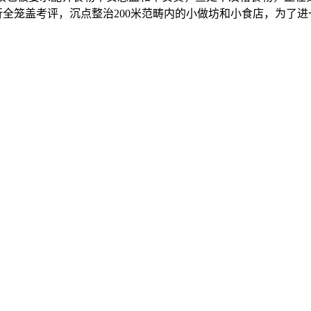
行全笼盖考评，沉点整治200米范畴内的小做坊和小食店，为了