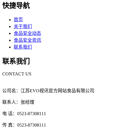
快捷导航
首页
关于我们
食品安全动态
食品安全资讯
联系我们
联系我们
CONTACT US
公司名：江苏EVO视讯官方网站食品有限公司
联系人：张经理
电 话：0523-87308111
传 真：0523-87308111