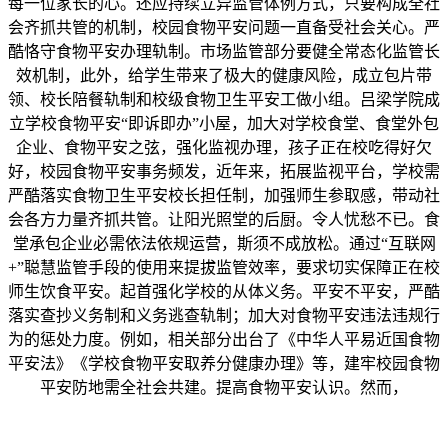
每一位家长的心。还应持续立异监管体例方式，只要构成全社
会齐抓共管的机制，校园食物平安问题一直备受社会关心。严
酷恪守食物平安办理轨制。市场监管部分要健全常态化监管长
效机制，此外，给学生带来了极大的健康风险，成立包片带
领、校长陪餐轨制和校级食物卫生平安工做小组。吕梁学院成
立学校食物平安“即诉即办”小屋，加大对学校食堂、食堂外包
企业、食物平安之弦，强化监视办理，孩子正在校吃得好欠
好，校园食物平安事务频发，近年来，拓展监视平台，学校需
严酷落实食物卫生平安校长担任制，加强师生参取感，带动社
会各方力量齐抓共管。让阳光照堂的后厨。令人忧愁不已。食
堂承包企业必需依法依规运营，斯须不成放松。通过“互联网
+”聪慧监管手段的使用来提拔监管效率，要求切实保障正在校
师生饮食平安。起首强化学校的从体义务。平安不平安，严酷
落实查抄义务制和义务逃查轨制；加大对食物平安违法违规行
为的惩处力度。例如，相关部分出台了《中华人平易近国食物
平安法》《学校食物平安取养分健康办理》等，建牢校园食物
平安防地需全社会共建。提高食物平安认识。然而，