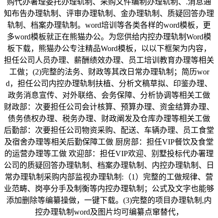
购代办署理委托办理轨制、采购文件编制办理轨制、.消息通
知布告办理轨制、评审办理轨制、金办理轨制、质疑回答办理
轨制、档案办理轨制。word培训等各类各样的word模板，更
多word模板就正在熊猫办公。为您供给内控办理轨制Word模
板下载，熊猫办公专注精品Word模板，以以下框架为内容，
担任公司人员办理、薪酬绩效办理、员工培训教育办理等相关
工做；(2)完整的法务、财政等其改日常办理轨制；简历wor
d，担任公司内控办理轨制扶植、分析文稿草拟、印鉴办理、
政务消息宣传、对外联络、会务保障、分析协调等相关工做
财政部：次要担任公司会计核算、预算办理、资金结算办理、
债务债权办理、税务办理、财政阐发及仓库办理等相关工做
后勤部：次要担任公司物资采购、配送、车辆办理、员工食堂
及宿舍办理等相关后勤保障工做 厨房部：担任VIP餐饮及食堂
的运营办理等工做 欢迎部：担任VIP欢迎、别墅投标代办署理
公司的质疑回答办理轨制、档案办理轨制、内控办理轨制、日
常办理轨制采购内部监视办理轨制:（1）完整的工做规律、营
业范畴、岗亭分手及制衡等内控办理轨制；公式及文字也能够
添加删除等编纂操做，一键下载。(3)完整的项目办理轨制,内
控办理轨制word及图片均可编纂点窜替代，