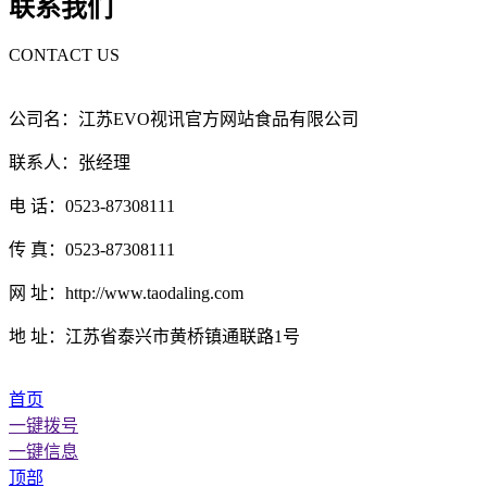
联系我们
CONTACT US
公司名：江苏EVO视讯官方网站食品有限公司
联系人：张经理
电 话：0523-87308111
传 真：0523-87308111
网 址：http://www.taodaling.com
地 址：江苏省泰兴市黄桥镇通联路1号
首页
一键拨号
一键信息
顶部