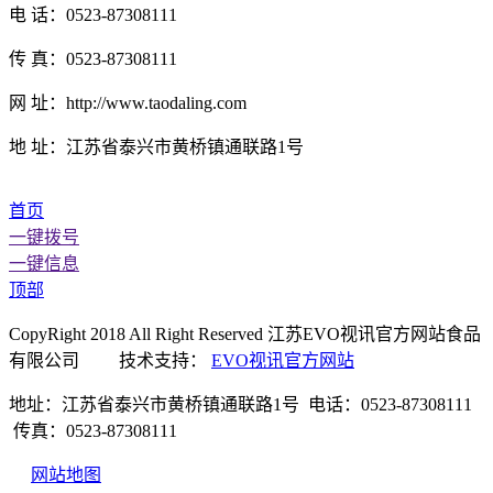
电 话：0523-87308111
传 真：0523-87308111
网 址：http://www.taodaling.com
地 址：江苏省泰兴市黄桥镇通联路1号
首页
一键拨号
一键信息
顶部
CopyRight 2018 All Right Reserved 江苏EVO视讯官方网站食品
有限公司 技术支持：
EVO视讯官方网站
地址：江苏省泰兴市黄桥镇通联路1号 电话：0523-87308111
传真：0523-87308111
网站地图