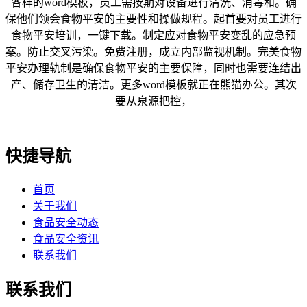
各样的word模板，员工需按期对设备进行清洗、消毒和。确
保他们领会食物平安的主要性和操做规程。起首要对员工进行
食物平安培训，一键下载。制定应对食物平安变乱的应急预
案。防止交叉污染。免费注册，成立内部监视机制。完美食物
平安办理轨制是确保食物平安的主要保障，同时也需要连结出
产、储存卫生的清洁。更多word模板就正在熊猫办公。其次
要从泉源把控，
快捷导航
首页
关于我们
食品安全动态
食品安全资讯
联系我们
联系我们