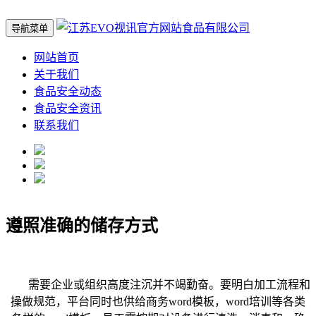
导航菜单
网站首页
关于我们
食品安全动态
食品安全资讯
联系我们
遵照准确的储存方式
需要企业或组织高度注沉并不竭勤奋。要明白加工流程和
操做规范，平台同时也供给商务word模板，word培训等各类