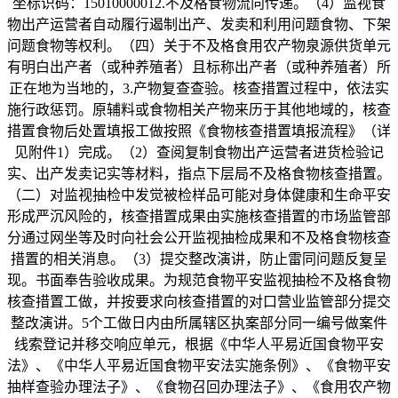
坐标识码：15010000012.不及格食物流向传递。（4）监视食
物出产运营者自动履行遏制出产、发卖和利用问题食物、下架
问题食物等权利。（四）关于不及格食用农产物泉源供货单元
有明白出产者（或种养殖者）且标称出产者（或种养殖者）所
正在地为当地的，3.产物复查查验。核查措置过程中，依法实
施行政惩罚。原辅料或食物相关产物来历于其他地域的，核查
措置食物后处置填报工做按照《食物核查措置填报流程》（详
见附件1）完成。（2）查阅复制食物出产运营者进货检验记
实、出产发卖记实等材料，指点下层局不及格食物核查措置。
（二）对监视抽检中发觉被检样品可能对身体健康和生命平安
形成严沉风险的，核查措置成果由实施核查措置的市场监管部
分通过网坐等及时向社会公开监视抽检成果和不及格食物核查
措置的相关消息。（3）提交整改演讲，防止雷同问题反复呈
现。书面奉告验收成果。为规范食物平安监视抽检不及格食物
核查措置工做，并按要求向核查措置的对口营业监管部分提交
整改演讲。5个工做日内由所属辖区执案部分同一编号做案件
线索登记并移交响应单元，根据《中华人平易近国食物平安
法》、《中华人平易近国食物平安法实施条例》、《食物平安
抽样查验办理法子》、《食物召回办理法子》、《食用农产物