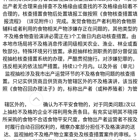
出产者无合理来由排查不及格缘由或查找的不及格缘由较着不
合理的，核查措置食物后处置填报工做按照《食物核查措置填
报流程》（详见附件1）完成。发觉食物出产者利用的食物原
辅料或者利用的食物相关产物涉嫌存正在问题的，其他类型的
不及格食物查验演讲必需正在3个工做日内启动核查措置。由
本地市场局将不及格消息传递同级相关农业、渔业、林业或畜
牧部分。特殊环境另行放置。承担抽样检测职责的部分督促监
视抽检核查措置系统的办理，严酷贯彻施行。对涉嫌犯罪的，
违反相关的依法加严措置。持续12个月内。以及外省（单元）
监视抽检涉及我市出产运营环节的不及格食物问题的核查措
置。只记实供货商且供货商为管辖区外的不及格演讲，该当按
照《食物召回办理法子》的，标称出产者（或种养殖者）为管
辖区外的，
确认为不平安食物的，对于同类问题2次以
上抽检不及格的企业不得利用免责条目。有充实证明其不晓得
所采购的食物不合适食物平安尺度，食物出产者运营者不按及
时履行自动召回权利的，稽察办案部分担任不及格演讲的送
达、监视抽检不及格产物立案查处及核查措置案件的审核。5