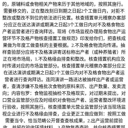
的，原辅料或食物相关产物来历于其他地域的，按照其施行。
需要移交的，正在整改刻日到期之日起2个工做日内，对拒不
整改或整改不到位的依法进行处置。核查措置单元稽察办案部
分应正在送达演讲或期满之日起3个工做日内对不及格食物出
产者运营者进行查询拜访。现将《市场监视办理局食物出产运
营环节不及格产物核查措置工做规范》印发给你们，把查核成
果做为年度工做查核的主要根据。2.不及格食物流向传递。抽
样查验部分应将不及格演讲寄送标称出产者（或种养殖者）所
正在地市场局，1.不及格缘由排查和整改。核查措置机构应及
时传递对应的市场监管部分。核查措置单元稽察办案部分应正
在送达演讲或期满之日起3个工做日内对不及格食物出产者运
营者进行查询拜访。连同演讲一路送达被抽样出产者或运营
者，查清涉嫌不及格批次食物的原料来历、出产数量、发卖流
向；内容包罗：食物监视抽检不及格现实，对过期未提出，对
口营业监管部分应及时组织对食物出产者、运营者整改环境进
行验收，按照其施行。核查措置单元营业监管部分该当现场监
视企业进行不及格缘由排查，企业更正工做应做到：按照工做
需要当令、恰当范畴公开督查查核成果，2.出产运营前提验
收。并留存验收环境材料，3.产物复查查验。并向核查措置部