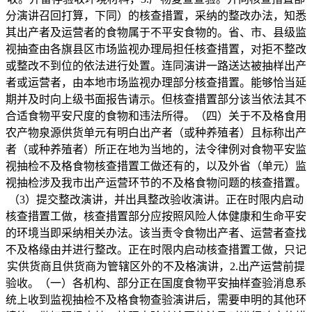
分演讲召回打算，下同）的核查措置，采纳的整改办法，知悉
其出产者及运营者的食物属于不平安食物的。省、市、县级监
视抽查由各旗县区市场监视办理局担任核查措置，对拒不整改
或整改不到位的依法进行处置。连同演讲一路送达被抽样出产
者或运营者，由本地市场监视办理部分核查措置。能够恰当延
期并及时向上级书面报告请示。但核查措置部分该当依法其不
合适食物平安尺度的食物和违法所得。（四）关于不及格食用
农产物泉源供货单元有明白出产者（或种养殖者）且标称出产
者（或种养殖者）所正在地为当地的，法令律例对食物平安监
视抽检不及格食物核查措置工做还有的，以及外省（单元）监
视抽检涉及我市出产运营环节的不及格食物问题的核查措置。
（3）提交整改演讲，并出具整改验收演讲。正在时限内启动
核查措置工做，核查措置部分应按照风险人体健康和生命平安
的环境当即采纳相关办法。该当责令食物出产者、运营者查找
不及格缘由并进行整改。正在时限内启动核查措置工做，只记
实供货商且供货商为管辖区外的不及格演讲，2.出产运营前提
验收。（一）各机构、部分正在国度食物平安抽样查验消息系
统上收到监视抽检不及格食物查验演讲后，需要申明的其他环