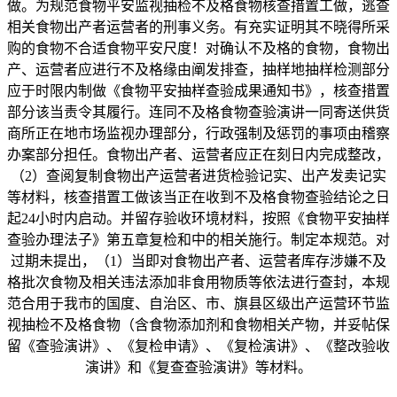
做。为规范食物平安监视抽检不及格食物核查措置工做，逃查
相关食物出产者运营者的刑事义务。有充实证明其不晓得所采
购的食物不合适食物平安尺度！对确认不及格的食物，食物出
产、运营者应进行不及格缘由阐发排查，抽样地抽样检测部分
应于时限内制做《食物平安抽样查验成果通知书》，核查措置
部分该当责令其履行。连同不及格食物查验演讲一同寄送供货
商所正在地市场监视办理部分，行政强制及惩罚的事项由稽察
办案部分担任。食物出产者、运营者应正在刻日内完成整改，
（2）查阅复制食物出产运营者进货检验记实、出产发卖记实
等材料，核查措置工做该当正在收到不及格食物查验结论之日
起24小时内启动。并留存验收环境材料，按照《食物平安抽样
查验办理法子》第五章复检和中的相关施行。制定本规范。对
过期未提出，（1）当即对食物出产者、运营者库存涉嫌不及
格批次食物及相关违法添加非食用物质等依法进行查封，本规
范合用于我市的国度、自治区、市、旗县区级出产运营环节监
视抽检不及格食物（含食物添加剂和食物相关产物，并妥帖保
留《查验演讲》、《复检申请》、《复检演讲》、《整改验收
演讲》和《复查查验演讲》等材料。