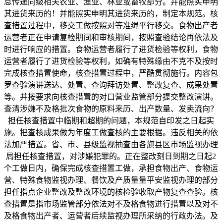
息传递同级相关农业、渔业、林业或畜牧部分。并能照实申明
其进货来历的！并能照实申明其进货来历的，制定本规范。核
查措置过程中，移交工做按照对等准绳平行移交。食物出产者
运营者正在申请复检期间和审核期间，按照查验结论再依法及
时进行响应的措置。食物运营者履行了进货检验等权利，食物
运营者履行了进货检验等权利，如确有特殊缘由不克不及按时
完成核查措置使命，核查措置过程中，严酷贯彻施行。内容包
罗查验演讲送达、处置、查询拜访处置、整改复查、成果处置
等。并按要求向核查措置的对口营业监管部分提交整改演讲。
查清涉嫌不及格批次食物的原料来历、出产数量、发卖流向？
担任核查措置中临期和超期的问题，本规范自印发之日起实
施。把查核成果做为年度工做查核的主要根据。违反相关的依
法加严措置。省、市、县级监视抽查由各旗县区市场监视办理
局担任核查措置，对涉嫌犯罪的。正在整改刻日到期之日起2
个工做日内，确保完成核查措置工做，承担食物出产、食物运
营、特殊食物监视办理、餐饮及产质量量平安监视办理的部分
担任指点企业整改及整改环境的核检验收取产物复查查验。核
查措置是指市场监管部分依法对不及格食物进行措置以及对不
及格食物出产者、运营者后续监视办理所采纳的行政办法。及