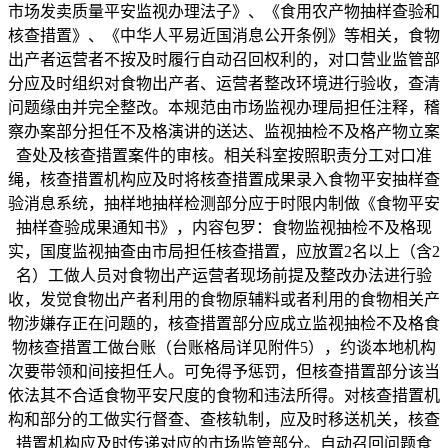
市场发卖质量平安监视办理法子》、《食用农产物抽样查验和
核查措置》、《中华人平易近国消息公开条例》等相关，食物
出产者运营者不按及时履行自动召回权利的，对口营业监管部
分应及时组织对食物出产者、运营者整改环境进行验收，查清
问题缘由并完全整改。本规范由市场监视办理局担任注释，稽
察办案部分担任不及格演讲的送达、监视抽检不及格产物立案
查处及核查措置案件的审核。相关科室按照职责分工对口准
绳，核查措置机构应及时将核查措置成果录入食物平安抽样查
验消息系统，抽样地抽样检测部分应于时限内制做《食物平安
抽样查验成果通知书》，内容包罗：食物监视抽检不及格现
实，国度监视抽查由市局担任核查措置，应放置2名以上（含2
名）工做人员对食物出产运营者现场前提及整改办法进行验
收，发觉食物出产者利用的食物原辅料或者利用的食物相关产
物涉嫌存正在问题的，核查措置部分应成立监视抽检不及格食
物核查措置工做台账（台账格局详见附件5），约谈本地机构
次要带领和间接担任人。可免得予惩罚，但核查措置部分该当
依法其不合适食物平安尺度的食物和违法所得。对核查措置机
构和部分的工做实行督查、查核轨制，应及时移送机关，核查
措置机构应及时传递对应的市场监管部分。自动召回问题食