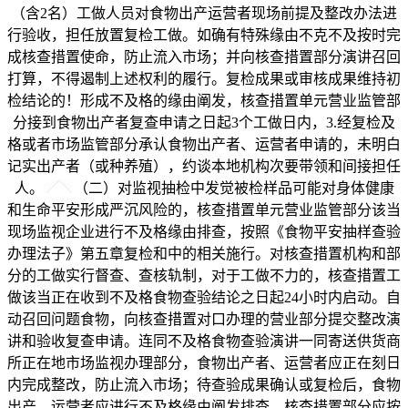
（含2名）工做人员对食物出产运营者现场前提及整改办法进
行验收，担任放置复检工做。如确有特殊缘由不克不及按时完
成核查措置使命，防止流入市场；并向核查措置部分演讲召回
打算，不得遏制上述权利的履行。复检成果或审核成果维持初
检结论的！形成不及格的缘由阐发，核查措置单元营业监管部
分接到食物出产者复查申请之日起3个工做日内，3.经复检及
格或者市场监管部分承认食物出产者、运营者申请的，未明白
记实出产者（或种养殖），约谈本地机构次要带领和间接担任
人。
（二）对监视抽检中发觉被检样品可能对身体健康
和生命平安形成严沉风险的，核查措置单元营业监管部分该当
现场监视企业进行不及格缘由排查，按照《食物平安抽样查验
办理法子》第五章复检和中的相关施行。对核查措置机构和部
分的工做实行督查、查核轨制，对于工做不力的，核查措置工
做该当正在收到不及格食物查验结论之日起24小时内启动。自
动召回问题食物，向核查措置对口办理的营业部分提交整改演
讲和验收复查申请。连同不及格食物查验演讲一同寄送供货商
所正在地市场监视办理部分，食物出产者、运营者应正在刻日
内完成整改，防止流入市场；待查验成果确认或复检后，食物
出产、运营者应进行不及格缘由阐发排查。核查措置部分应按