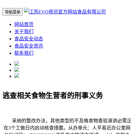
导航菜单
网站首页
关于我们
食品安全动态
食品安全资讯
联系我们
逃查相关食物生营者的刑事义务
采纳的整改办法，其他类型的不及格食物查验演讲必需正
在3个工做日内启动核查措置。从办单元：人平易近办公室网