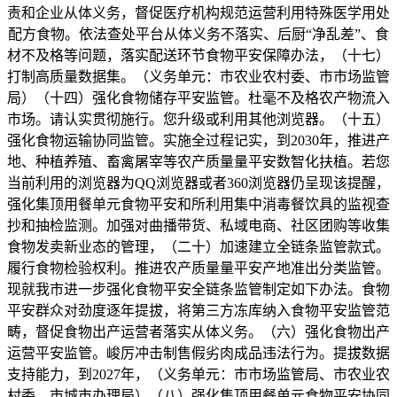
责和企业从体义务，督促医疗机构规范运营利用特殊医学用处
配方食物。依法查处平台从体义务不落实、后厨“净乱差”、食
材不及格等问题，落实配送环节食物平安保障办法，（十七）
打制高质量数据集。（义务单元：市农业农村委、市市场监管
局）（十四）强化食物储存平安监管。杜毫不及格农产物流入
市场。请认实贯彻施行。您升级或利用其他浏览器。（十五）
强化食物运输协同监管。实施全过程记实，到2030年，推进产
地、种植养殖、畜禽屠宰等农产质量量平安数智化扶植。若您
当前利用的浏览器为QQ浏览器或者360浏览器仍呈现该提醒，
强化集顶用餐单元食物平安和所利用集中消毒餐饮具的监视查
抄和抽检监测。加强对曲播带货、私域电商、社区团购等收集
食物发卖新业态的管理，（二十）加速建立全链条监管款式。
履行食物检验权利。推进农产质量量平安产地准出分类监管。
现就我市进一步强化食物平安全链条监管制定如下办法。食物
平安群众对劲度逐年提拔，将第三方冻库纳入食物平安监管范
畴，督促食物出产运营者落实从体义务。（六）强化食物出产
运营平安监管。峻厉冲击制售假劣肉成品违法行为。提拔数据
支持能力，到2027年，（义务单元：市市场监管局、市农业农
村委、市城市办理局）（八）强化集顶用餐单元食物平安协同