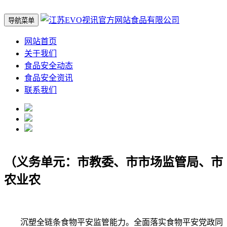
导航菜单
网站首页
关于我们
食品安全动态
食品安全资讯
联系我们
（义务单元：市教委、市市场监管局、市
农业农
沉塑全链条食物平安监管能力。全面落实食物平安党政同