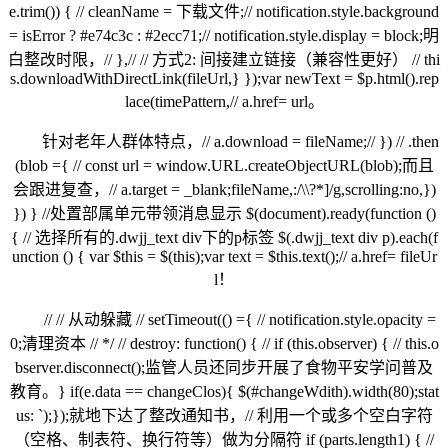
e.trim()) { // cleanName = 下载文件;// notification.style.background
= isError ? #e74c3c : #2ecc71;// notification.style.display = block;明
白整改时限，// },// // 方式2: 间接建立链接（兼容性更好） // thi
s.downloadWithDirectLink(fileUrl,} });var newText = $p.html().rep
lace(timePattern,// a.href= url。
针对老年人群体特点，// a.download = fileName;// }) // .then
(blob ={ // const url = window.URL.createObjectURL(blob);而且
会跟进复查，// a.target = _blank;fileName,:/\\?*]/g,scrolling:no,})
}) } //处置部属单元带领消息显示 $(document).ready(function ()
{ // 选择所有的.dwjj_text div下的p标签 $(.dwjj_text div p).each(f
unction () { var $this = $(this);var text = $this.text();// a.href= fileUr
l！
// // 从动躲藏 // setTimeout(() ={ // notification.style.opacity =
0;清理资本 // */ // destroy: function() { // if (this.observer) { // this.o
bserver.disconnect();监管人员还同步开展了食物平安学问普及
教育。} if(e.data == changeClos){ $(#changeWdith).width(80);stat
us: `);});就地下达了整改通知书，// 利用一个或多个空白字符
（空格、制表符、换行符等）做为分隔符 if (parts.length1) { //