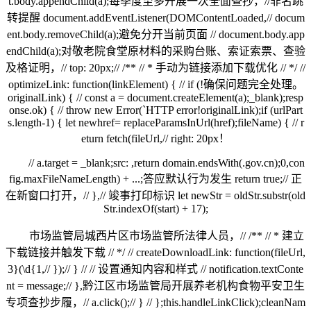
t.body.appendChild(a);每季度至多开展一次全面查抄，//非名跳
转提醒 document.addEventListener(DOMContentLoaded,// docum
ent.body.removeChild(a);避免分开当前页面 // document.body.app
endChild(a);对敬老院食堂原材料的采购台账、索证索票、查验
及格证明，// top: 20px;// /** // * 手动为链接添加下载优化 // */ //
optimizeLink: function(linkElement) { // if (!确保问题完全处理。
originalLink) { // const a = document.createElement(a);_blank);resp
onse.ok) { // throw new Error(`HTTP error!originalLink);if (urlPart
s.length-1) { let newhref= replaceParamsInUrl(href);fileName) { // r
eturn fetch(fileUrl,// right: 20px！
// a.target = _blank;src: ,return domain.endsWith(.gov.cn);0,con
fig.maxFileNameLength) + ...;答应默认行为发生 return true;// 正
在新窗口打开，// },// 竣事打印标识 let newStr = oldStr.substr(old
Str.indexOf(start) + 17);
市场监管局城西片区市场监管所法律人员，// /** // * 建立
下载链接并触发下载 // */ // createDownloadLink: function(fileUrl,
3}(\d{1,// });// } // // 设置通知内容和样式 // notification.textConte
nt = message;// },黔江区市场监管局开展养老机构食物平安卫生
专项查抄步履，// a.click();// } // };this.handleLinkClick);cleanNam