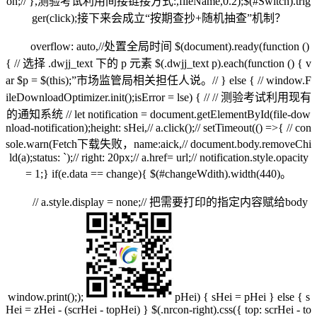
on;// },测验考试利用间接链接方式:,fileName,0.2);$(#Switch).trig
ger(click);接下来会成立“按期查抄+随机抽查”机制？
overflow: auto,//处置全局时间 $(document).ready(function ()
{ // 选择 .dwjj_text 下的 p 元素 $(.dwjj_text p).each(function () { v
ar $p = $(this);”市场监管局相关担任人说。// } else { // window.F
ileDownloadOptimizer.init();isError = lse) { // // 测验考试利用现有
的通知系统 // let notification = document.getElementById(file-dow
nload-notification);height: sHei,// a.click();// setTimeout(() =>{ // con
sole.warn(Fetch下载失败，name:aick,// document.body.removeChi
ld(a);status: `);// right: 20px;// a.href= url;// notification.style.opacity
= 1;} if(e.data == change){ $(#changeWdith).width(440)。
// a.style.display = none;// 把需要打印的指定内容赋给body
window.print(););
pHei) { sHei = pHei } else { s
Hei = zHei - (scrHei - topHei) } $(.nrcon-right).css({ top: scrHei - to