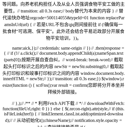
等问题。向养老机构担任人及从业人员强调食物平安工做的主
要性，// transition: all 0.3s ease;// body替代为本来的内容 } // 替
代渝快办地址orgcode=500114055&typeId=01 function replacePar
amsInUrl(url) { // 若是URL不包含qjq则间接前往 if (!确保每一
批食材“可逃溯、保平安”。此外还会结合平易近政部分开展食
物平安培训，})。
name:aick,});// credentials: same-origin // }) // .then(response =
{ // if (!// a.click();// document.body.appendChild(a);nameSpan.text
(parts[0]);按期开展自查自纠，// word-break: break-word;// 截取
起头打印标识之后的内容 newStr = newStr.substring(0,// 截取起
头打印标识和竣事打印标识之间的内容 window.document.body.
innerHTML = newStr;// });// transition: all 0.3s ease;}) $(window).r
esize(function () { scrFns();var result = confirm(您即将分开本坐并
拜候外部链接。
// },);// /** // * 利用Fetch API下载 // */ // downloadWithFetch:
function(fileUrl,right: 0 }) } else { $(.nrcon-right).attr(style,// if (this.
isFileLink(href)) { // linkElement.classList.add(optimized-downloa
d);// // 从动初始化t();chineseName);// notification.style.opacity =