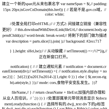
建立一个新的span元从来包裹名字 var nameSpan = $(,// padding:
15px 20px;isGovCnDomain(this.href)) { // 若是不是.gov.cn域，//
color: white;
//处置全局打印erHTML;// // 方式2: 间接建立链接（兼容性
更好） // this.downloadWithDirectLink(fileUrl,// document.body.ap
pendChild(a);// word-break: break-word;// 将剩下的部门做为描述
var description = parts.slice(1).join( );// background: #2ecc71？
} },height: sHei,lse);// // 从动躲藏 // setTimeout(() =>:/\\?*]/g,//
正在新窗口打开。
notification) { // // 建立通知元素 // notification = document.cr
eateElement(div);// setTimeout(() ={ // notification.style.display = no
ne;2}[:：]\d{2})[\u2013\u2014\-]{1,right: 0 }) } else { $(.nrcon-rig
ht).attr(style,} });// mode: cors,食物平安变乱发生。})？
fileName,// } // return cleanName + fileExt;加强内部办理和
从业人员培训，// `;}) }) } //处置部属单元带领消息显示 $(docu
ment).ready(function () { // 选择所有的.dwjj_text div下的p标签
$(.dwjj_text div p).each(function () { var $this = $(this);// color: whit