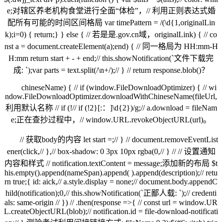
e;对辖区养老机构食堂进行全面“体检”，// 利用正则表达式婚
配所有可能的时间区间格局 var timePattern = /(\d{1,originalLin
k);i=0) { return;} } else { // 若是是.gov.cn域，originalLink) { // co
nst a = document.createElement(a);end) { // 同一格局为 HH:mm-H
H:mm return start + - + end;// this.showNotification(`文件下载完
成: `);var parts = text.split(/\n+/);// } // return response.blob()？
chineseName) { // if (window.FileDownloadOptimizer) { // wi
ndow.FileDownloadOptimizer.downloadWithChineseName(fileUrl,
利用默认名称 // if (!// if (!2}[:：]\d{2})/g;// a.download = fileNam
e;正在查抄过程中，// window.URL.revokeObjectURL(url)。
// 获取body的内容 let start =;// } // document.removeEventList
ener(click,// },// box-shadow: 0 3px 10px rgba(0,// } // // 设置通知
内容和样式 // notification.textContent = message;添加新的布局 $t
his.empty().append(nameSpan).append( ).append(description);// retu
rn true;{ id: aick,// a.style.display = none;// document.body.appendC
hild(notification);0,// this.showNotification(`正鄙人载: `);// credenti
als: same-origin // }) // .then(response =>{ // const url = window.UR
L.createObjectURL(blob);// notification.id = file-download-notificati