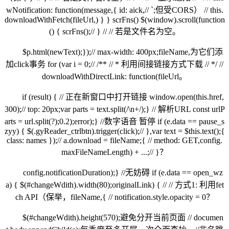
wNotification: function(message,{ id: aick,// `;但受CORS） // this.
downloadWithFetch(fileUrl,) } } scrFns() $(window).scroll(function
() { scrFns();// } // // 若是文件名为空。
$p.html(newText);});// max-width: 400px;fileName,为它们添
加click事务 for (var i = 0;// /** // * 利用间接链接方式下载 // */ //
downloadWithDirectLink: function(fileUrl。
if (result) { // 正在新窗口中打开链接 window.open(this.href,
300);// top: 20px;var parts = text.split(/\n+/);} // 解析URL const urlP
arts = url.split(?);0.2);error);} //数字语音 暂停 if (e.data == pause_s
zyy) { $(.gyReader_ctrlbtn).trigger(click);// },var text = $this.text();{
class: names });// a.download = fileName;{ // method: GET,config.
maxFileNameLength) + ...;// }？
config.notificationDuration);} //无妨碍 if (e.data == open_wz
a) { $(#changeWdith).width(80);originalLink) { // // 方式1: 利用fet
ch API（保举，fileName,{ // notification.style.opacity = 0？
$(#changeWdith).height(570);避免分开当前页面 // documen