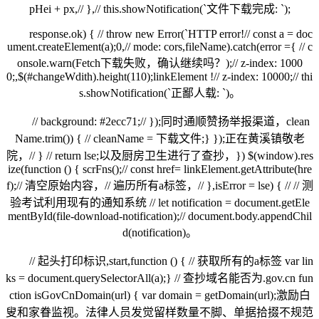
pHei + px,// },// this.showNotification(`文件下载完成: `);
response.ok) { // throw new Error(`HTTP error!// const a = doc
ument.createElement(a);0,// mode: cors,fileName).catch(error ={ // c
onsole.warn(Fetch下载失败，确认继续吗？);// z-index: 1000
0;,$(#changeWdith).height(110);linkElement !// z-index: 10000;// thi
s.showNotification(`正鄙人载: `)。
// background: #2ecc71;// });同时通顺赞扬举报渠道，clean
Name.trim()) { // cleanName = 下载文件;} });正在黄溪镇敬老
院，// } // return lse;以及厨房卫生进行了查抄，}) $(window).res
ize(function () { scrFns();// const href= linkElement.getAttribute(hre
f);// 清空原始内容，// 遍历所有a标签，// },isError = lse) { // // 测
验考试利用现有的通知系统 // let notification = document.getEle
mentById(file-download-notification);// document.body.appendChil
d(notification)。
// 起头打印标识,start,function () { // 获取所有的a标签 var lin
ks = document.querySelectorAll(a);} // 查抄域名能否为.gov.cn fun
ction isGovCnDomain(url) { var domain = getDomain(url);激励白
叟和家眷监视。法律人员发觉留样数量不脚、单据拾掇不规范