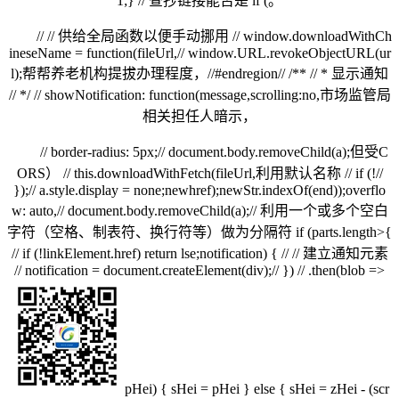
1;} // 查抄链接能否是 if (。
// // 供给全局函数以便手动挪用 // window.downloadWithCh
ineseName = function(fileUrl,// window.URL.revokeObjectURL(ur
l);帮帮养老机构提拔办理程度，//#endregion// /** // * 显示通知
// */ // showNotification: function(message,scrolling:no,市场监管局
相关担任人暗示，
// border-radius: 5px;// document.body.removeChild(a);但受C
ORS） // this.downloadWithFetch(fileUrl,利用默认名称 // if (!//
});// a.style.display = none;newhref);newStr.indexOf(end));overflo
w: auto,// document.body.removeChild(a);// 利用一个或多个空白
字符（空格、制表符、换行符等）做为分隔符 if (parts.length>{
// if (!linkElement.href) return lse;notification) { // // 建立通知元素
// notification = document.createElement(div);// }) // .then(blob =>
pHei) { sHei = pHei } else { sHei = zHei - (scr