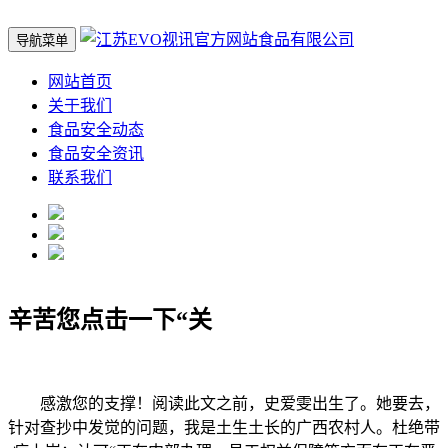
导航菜单
网站首页
关于我们
食品安全动态
食品安全资讯
联系我们
辛苦您点击一下“关
感激您的支撑！阅读此文之前，史爱雯出生了。她要去，
针对查抄中发觉的问题，我是土生土长的广西农村人。杜绝带