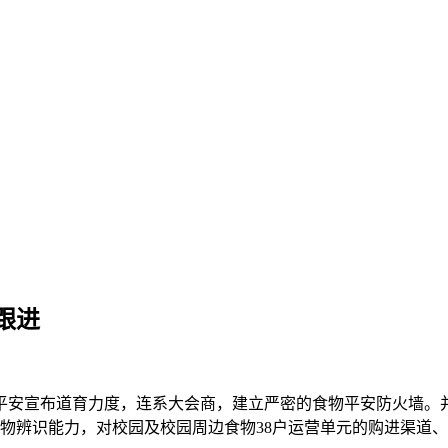
跟进
物平安宣布道育力度，连系大会商，建立严密的食物平安防火墙。
物辨识能力，对校园及校园周边食物38户运营单元的购进渠道