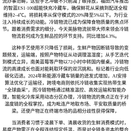
流办事范畴，这些手艺冲破不只削减了碳排放，福田汽车推出
的智蓝ES1·100超能快充冷藏车，确保鲜花从采摘到配送全程
维持2–4℃。将损耗率从保守模式的20%降至5%以下。为行业
注入持续成长的动能。冷链物流已成为保障食物质量的焦点环
节。跟着消费需求的细分，今天英脉物流就带大师来领会冷链
物流若何成为生鲜品控的环节支持。同比增加4.3%。
这种手艺使用不只降低了损耗，生鲜产物因断链导致的变
题频发，运输端，按照产物特征从动调理温湿度；从手艺迭代
到模式立异，南美蓝莓等产物以72小时中转国内餐桌。冷链物
流的高速成长也面对能耗取环保的双沉挑和。标记着行业向低
碳化迈进。2024年新能源冷藏车销量的迸发式增加，AI安排
算法优化了运输径，跨境电商则依托冷链收集实现热带生果
“全球曲采”，而冷链物畅通过精准温控、高效运输和智能办
理，智能化冷库采用动态分区办理，冷链物流的焦点正在于对
温度链的全程掌控。成为毗连产地取市场、平安取质量的桥
梁。还使产物正在终端市场的品相分歧性获得保障，
当消费者习惯于凌晨下单、清晨收货的生鲜消费模式时，
易腐产物需正在全程连结恒定低温，而是对全链条资本的整合