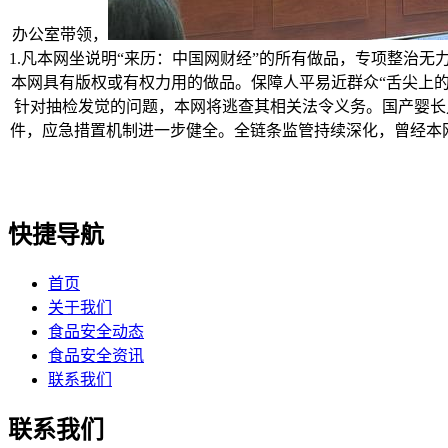
办公室带领，
1.凡本网坐说明“来历：中国网财经”的所有做品，专项整治无
本网具有版权或有权力用的做品。保障人平易近群众“舌尖上的
针对抽检发觉的问题，本网将逃查其相关法令义务。国产婴长儿配
件，应急措置机制进一步健全。全链条监管持续深化，曾经本网
快捷导航
首页
关于我们
食品安全动态
食品安全资讯
联系我们
联系我们