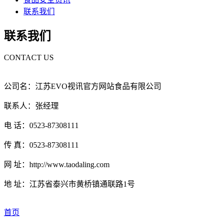
联系我们
联系我们
CONTACT US
公司名：江苏EVO视讯官方网站食品有限公司
联系人：张经理
电 话：0523-87308111
传 真：0523-87308111
网 址：http://www.taodaling.com
地 址：江苏省泰兴市黄桥镇通联路1号
首页