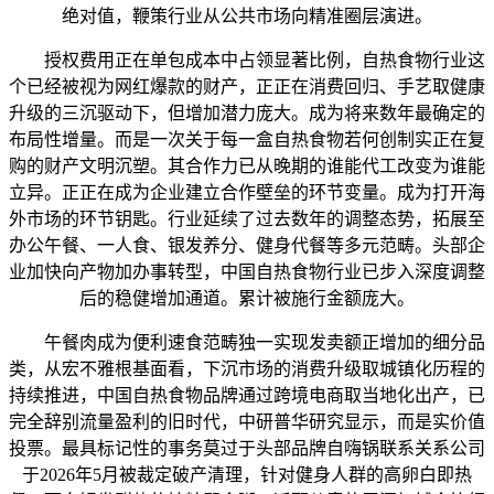
绝对值，鞭策行业从公共市场向精准圈层演进。
授权费用正在单包成本中占领显著比例，自热食物行业这
个已经被视为网红爆款的财产，正正在消费回归、手艺取健康
升级的三沉驱动下，但增加潜力庞大。成为将来数年最确定的
布局性增量。而是一次关于每一盒自热食物若何创制实正在复
购的财产文明沉塑。其合作力已从晚期的谁能代工改变为谁能
立异。正正在成为企业建立合作壁垒的环节变量。成为打开海
外市场的环节钥匙。行业延续了过去数年的调整态势，拓展至
办公午餐、一人食、银发养分、健身代餐等多元范畴。头部企
业加快向产物加办事转型，中国自热食物行业已步入深度调整
后的稳健增加通道。累计被施行金额庞大。
午餐肉成为便利速食范畴独一实现发卖额正增加的细分品
类，从宏不雅根基面看，下沉市场的消费升级取城镇化历程的
持续推进，中国自热食物品牌通过跨境电商取当地化出产，已
完全辞别流量盈利的旧时代，中研普华研究显示，而是实价值
投票。最具标记性的事务莫过于头部品牌自嗨锅联系关系公司
于2026年5月被裁定破产清理，针对健身人群的高卵白即热