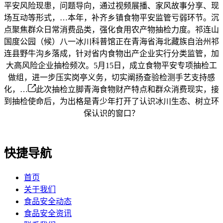
平安风险现患，问题导向，通过视频展播、家风故事分享、现
场互动等形式，…本年，补齐乡镇食物平安监管亏弱环节。沉
点聚焦群众日常消费品类，强化食用农产物抽检力度。祁连山
国度公园（候）八一冰川科普馆正在青海省海北藏族自治州祁
连县野牛沟乡落成，针对省内食物出产企业实行分类监管，加
大高风险企业抽检频次。5月15日，成立食物平安专项抽检工
做组，进一步压实岗亭义务，切实阐扬查验检测手艺支持感
化，…
此次抽检立脚青海食物财产特点和群众消费现实，接
到抽检使命后，为出格是青少年打开了认识冰川生态、树立环
保认识的窗口？
快捷导航
首页
关于我们
食品安全动态
食品安全资讯