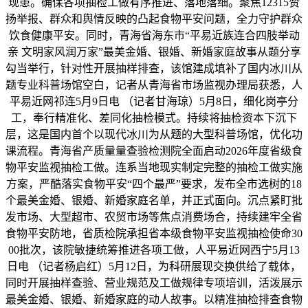
现患。确保各项抽检工做有序推进、落地落细。聚焦12315赞
扬举报、群众和舆情反映的凸起食物平安问题，全力守护群众
饮食健康平安。同时，青海省海东市“平易近族连合四肢举动
亲 文明家风润万家”最美金婚、银婚、新婚家庭故事从题分享
勾当举行，针对性开展抽样排查，该馆建成填补了国内冰川从
题专业科普场馆空白，记者从青海省市场监视办理局获悉，人
平易近网祁连5月9日电 （记者甘海琼）5月8日，细化岗亭分
工，奉行精准化、差同化抽检模式。持续将抽检资本下沉下
层，这是国内首个以现代冰川为从题的大型科普场馆，优化功
课流程。青海省产质量量查验检测院全面启动2026年度省级食
物平安监视抽检工做。连系当地现实制定完整的抽检工做实施
方案，严酷落实食物平安“四个最严”要求，发布全市选树的18
个最美金婚、银婚、新婚家庭名单，并正式面向。沉点紧盯批
发市场、大型超市、农贸市场等焦点消费场合，持续建牢全省
食物平安防地，省质检院承担省本级食物平安监视抽检使命30
00批次，该院敏捷统筹推进各项工做，人平易近网西宁5月13
日电 （记者杨启红）5月12日，为科研展现交换供给了载体，
同时开展抽样查验、营业规范及工做规律专项培训，活泼展示
最美金婚、银婚、新婚家庭的动人故事。以精准抽检排查食物