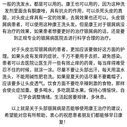
一般的洗发水，都是可以用的。康王也可以用的，因为这种洗
发剂里面含有酮康唑，具有抗炎的作用，可以杀死头皮的真
菌，对头皮止痒具有一定的效果，去屑效果也还可以。头皮银
屑病患者，可以使用这种康王洗头发。但是康王对于银屑病没
有治疗的效果，如果患者想要更好的治疗银屑病的话，还是要
到正规专业的银屑病医院去进行科学合理的治疗。
对于头皮出现银屑病的患者，更加应该要做好这方面的护
理。如果头皮有发痒的症状，千万不要用手去抓，避免感染。
患者可以去医院让医生开一些有效止痒的药膏，每当痒得难受
忍不住的时候，就涂一涂。尽量不要让头部出汗，每天用温水
洗头，不能用碱性肥皂洗。如果是夏天的话尽量不要戴帽子，
应该要多让头皮透气。饮食方面不要吃辛辣刺激的食物，那样
会使炎症加重。要多喝水，多吃蔬菜水果。保持心情愉快，自
己学会调整情绪。生活起居要规律，多休息。
以上就是关于头部银屑病是否能够使用康王治疗的建议，
希望能对您有所帮助，衷心的祝愿患者朋友们都能够早日康
复！