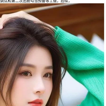
调试和第二次出舱勾当预备等工做，后续，