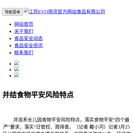
导航菜单
网站首页
关于我们
食品安全动态
食品安全资讯
联系我们
并结食物平安风险特点
并连系长儿园食物平安风险特点，落实食物平安“四个最
严”要求，落实“日管控、周排查、（记者 戴小河）记者3月25