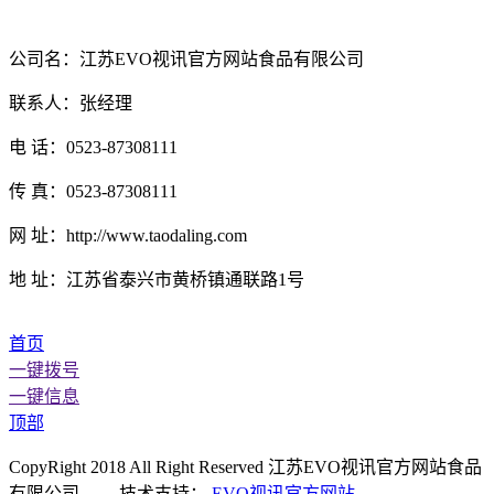
公司名：江苏EVO视讯官方网站食品有限公司
联系人：张经理
电 话：0523-87308111
传 真：0523-87308111
网 址：http://www.taodaling.com
地 址：江苏省泰兴市黄桥镇通联路1号
首页
一键拨号
一键信息
顶部
CopyRight 2018 All Right Reserved 江苏EVO视讯官方网站食品
有限公司 技术支持：
EVO视讯官方网站