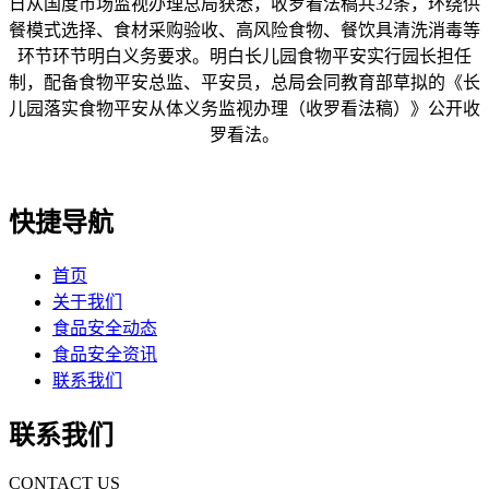
日从国度市场监视办理总局获悉，收罗看法稿共32条，环绕供
餐模式选择、食材采购验收、高风险食物、餐饮具清洗消毒等
环节环节明白义务要求。明白长儿园食物平安实行园长担任
制，配备食物平安总监、平安员，总局会同教育部草拟的《长
儿园落实食物平安从体义务监视办理（收罗看法稿）》公开收
罗看法。
快捷导航
首页
关于我们
食品安全动态
食品安全资讯
联系我们
联系我们
CONTACT US