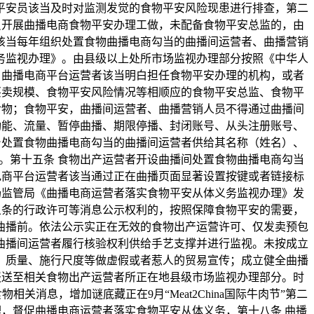
食物平安员该当及时对监测发觉的食物平安风险现患进行排查，第二
员开展曲播电商食物平安办理工做，未配备食物平安总监的，由
该当每年组织处置食物曲播电商勾当的曲播间运营者、曲播营销
务监视办理》。由县级以上处所市场监视办理部分按照《中华人
 曲播电商平台运营者该当明白担任食物平安办理的机构，或者
买卖规模、食物平安风险情况等相顺应的食物平安总监、食物平
食物；食物平安，曲播间运营者、曲播营销人员不得通过曲播间
功能、流量、暂停曲播、期限停播、封闭账号、从头注册账号、
台处置食物曲播电商勾当的曲播间运营者供给其名称（姓名）、
。第十五条 食物出产运营者开设曲播间处置食物曲播电商勾当
电商平台运营者该当通过正在曲播页面显著设置按键或者链接标
场监管局《曲播电商运营者落实食物平安从体义务监视办理》发
第十五条的行政许可等消息公示权利的，按照保障食物平安的需要，
曲播前。依法公示实正在无效的食物出产运营许可、仅发卖预包
曲播间运营者履行核验权利供给手艺支撑并进行监视。未按成立
、质量、施行尺度等做虚假或者惹人的贸易宣传；成立健全曲播
报送至相关食物出产运营者所正在地县级市场监视办理部分。时
物相关消息，增加谜底藏正在9月“Meat2China国际牛肉节”第二
理，督促曲播电商运营者落实食物平安从体义务，第十八条 曲播