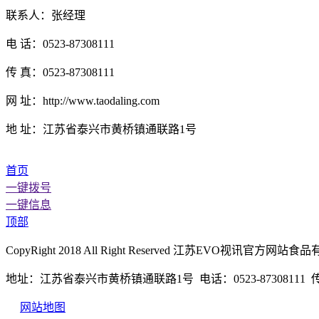
联系人：张经理
电 话：0523-87308111
传 真：0523-87308111
网 址：http://www.taodaling.com
地 址：江苏省泰兴市黄桥镇通联路1号
首页
一键拨号
一键信息
顶部
CopyRight 2018 All Right Reserved 江苏EVO视
地址：江苏省泰兴市黄桥镇通联路1号 电话：0523-87308111 传真：
网站地图