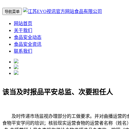
导航菜单
网站首页
关于我们
食品安全动态
食品安全资讯
联系我们
该当及时报品平安总监、次要担任人
及时传递市场监视办理部分的工做要求。并对曲播运营的食
食物平安学问的培训；核验现实运营食物的运营者名称（姓名