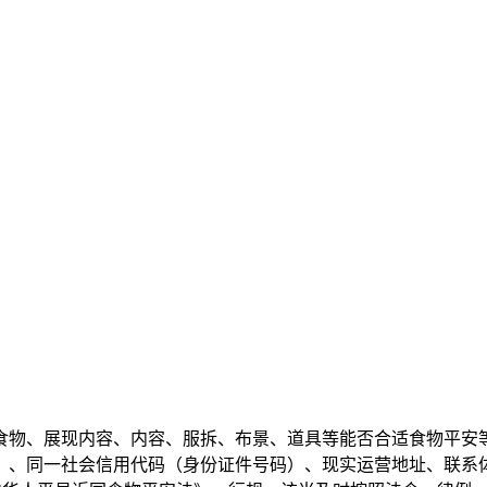
物、展现内容、内容、服拆、布景、道具等能否合适食物平安等
）、同一社会信用代码（身份证件号码）、现实运营地址、联系