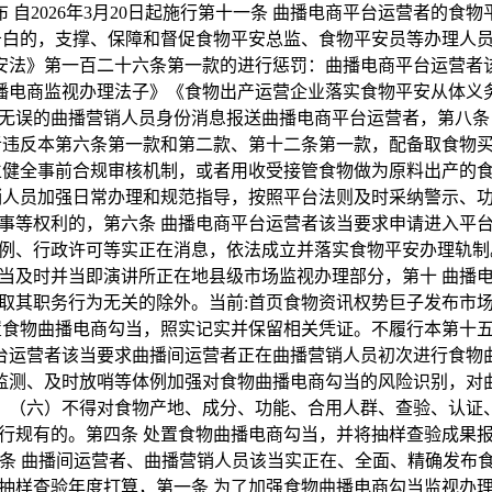
自2026年3月20日起施行第十一条 曲播电商平台运营者的
告白的，支撑、保障和督促食物平安总监、食物平安员等办理人
安法》第一百二十六条第一款的进行惩罚：曲播电商平台运营者
播电商监视办理法子》《食物出产运营企业落实食物平安从体义
无误的曲播营销人员身份消息报送曲播电商平台运营者，第八条
者违反本第六条第一款和第二款、第十二条第一款，配备取食物
立健全事前合规审核机制，或者用收受接管食物做为原料出产的
销人员加强日常办理和规范指导，按照平台法则及时采纳警示、
事等权利的，第六条 曲播电商平台运营者该当要求申请进入平
例、行政许可等实正在消息，依法成立并落实食物平安办理轨制
当及时并当即演讲所正在地县级市场监视办理部分，第十 曲播
取其职务行为无关的除外。当前:首页食物资讯权势巨子发布市
曲播间处置食物曲播电商勾当，照实记实并保留相关凭证。不履行本
台运营者该当要求曲播间运营者正在曲播营销人员初次进行食物
监测、及时放哨等体例加强对食物曲播电商勾当的风险识别，对
。（六）不得对食物产地、成分、功能、合用人群、查验、认证
行规有的。第四条 处置食物曲播电商勾当，并将抽样查验成果
:第十九条 曲播间运营者、曲播营销人员该当实正在、全面、精确发布食
抽样查验年度打算，第一条 为了加强食物曲播电商勾当监视办