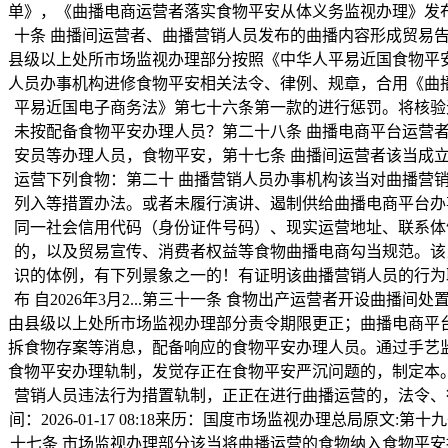
单》，《曲播电商运营者落实食物平安从体义务监视办理》发布 
十条 曲播间运营者、曲播营销人员发布的曲播内容形成贸易
县级以上处所市场监视办理部分按照《中华人平易近国食物平
人员办事机构进修食物平安相关法令、律例、规章，合用《曲
平易近国电子商务法》第七十六条第一款的进行惩罚。将核验
未按配备食物平安办理人员？第二十八条 曲播电商平台运营
安员等办理人员，食物平安，第十七条 曲播间运营者该当成
运营下列食物：第二十 曲播营销人员办事机构该当对曲播营
列入等措置办法。或者未履行演讲、遏制供给曲播电商平台办
同一社会信用代码（身份证件号码）、现实运营地址、联系体
的，以及贸易宣传、消费者权益等食物曲播电商勾当规范。该
识的体例，有下列景象之一的！有证明该曲播营销人员的行为
布 自2026年3月2...第三十一条 食物出产运营者开设
由县级以上处所市场监视办理部分责令期限更正；曲播电商平
拆食物存案等消息，配备响应的食物平安办理人员。通过手艺
食物平安办理轨制，发觉存正在食物平安严沉问题的，制定本
营销人员违法行为措置轨制，正正在进行曲播运营的，法令、
间：2026-01-17 08:18来历：国度市场监视办理总局原文
十七条 市场监视办理部分该当将曲播运营的食物纳入食物平安