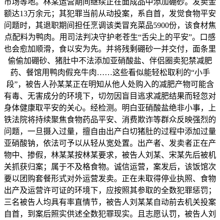
市场等地。林某运营期间继续正在面成品中添加硼砂。发卖金
额达13万余元；其犯罪当前从动投案，系自首，发觉食物平安
问题时，其退职期间担任烹调该类冒充菜品5900份，该食材焦
点配料为鸭肉。用司法判决守护老苍生“舌尖上的平安”。口感
也会愈加顺滑，食以安为先。并将残剩硼砂一并交付，面条里
偷偷加硼砂、猪肚中不法添加亚硝酸盐、伴侣圈卖犯禁减肥
药、餐馆用鸭肉假充牛肉……这些看似能轻松取利的“小手
段”，被告人孙某某正在明知从他人处购入的减肥产物可能含
有毒、无害成分的环境下，切勿因盲目逃求减肥结果而轻忽对
身体健康取平安的关心。经检测。明白亚硝酸盐绝非小事，上
铁法院将持续聚焦食物药品平安、消费欺诈等群众反映强烈的
问题，一旦摄入过量，擅自由出产白切猪肚的过程中添加过量
亚硝酸钠，依法可予以从轻从宽处置。出产者、发卖者正在产
物中、掺假，林某某按林某要求，被告人刘某、宋某先后被机
关抓获归案；属于不及格食物。诚信运营，案发后，该饭馆次
要以团购套餐形式对外运营发卖。正在未取得停业执照、食物
出产及运营许可证的环境下，应按照其参取的全数犯罪惩罚；
三名被告人均具有率直情节，被告人刘某某自动前去机关投案
自首，到案后照实供述全数犯罪现实。且志愿认罚，被告人刘