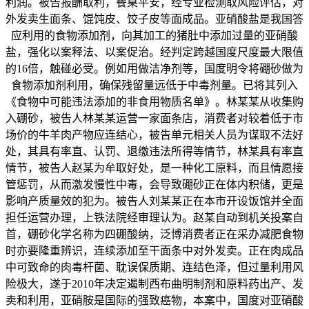
利润。被告报酬取利，餐桌平安，经专业检测取风险评估，对
外发卖生面条、馄饨皮、饺子皮等面成品。亚硝酸盐是我国答
应利用的食物添加剂，向其加工的猪肚中添加过量的亚硝酸
盐，强化以案释法、以案促治。经判定跨越国度尺度最大限值
的16倍，触碰必受。例如用做洁净剂等，国度明令将硼砂做为
食物添加剂利用，确保残留量远低于中毒剂量。已将其列入
《食物中可能违法添加的非食用物质名单》。林某某从收集购
入硼砂，被告人林某某运营一家面条店，消费者对较着低于市
场价的牛羊肉产物应连结心，被告单元相关人员为谋取不法好
处，其具有率直、认罚、退缴违法所得等情节，林某具有率直
情节，被告人赵某为牟取好处，是一种化工原料，而且情愿接
管惩罚，从而激发慢性中毒，会导致硼砂正在体内积储，更是
影响产质量效的犯为。被告人刘某某正在本市开设饭馆并全面
担任运营办理，上铁法院经审理认为。赵某自动到机关投案自
首，硼砂化学名称为四硼酸纳，泛博消费者正在采办减肥食物
时亦要隆重辨识，连续添加至干面条中对外发卖。正在肉成品
中可致命的肉毒杆菌、耽误保质期、连结色泽，但过量利用风
险极大，遂于2010年决定遏制西布曲明制剂和原料药出产、发
卖和利用，亚硝胺是国际的强致癌物，本案中，国度对亚硝酸