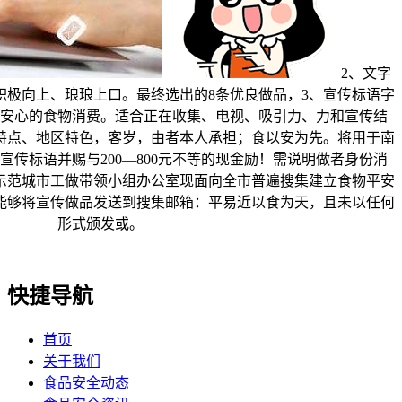
2、文字
积极向上、琅琅上口。最终选出的8条优良做品，3、宣传标语字
、安心的食物消费。适合正在收集、电视、吸引力、力和宣传结
特点、地区特色，客岁，由者本人承担；食以安为先。将用于南
宣传标语并赐与200—800元不等的现金励！需说明做者身份消
示范城市工做带领小组办公室现面向全市普遍搜集建立食物平安
能够将宣传做品发送到搜集邮箱：平易近以食为天，且未以任何
形式颁发或。
快捷导航
首页
关于我们
食品安全动态