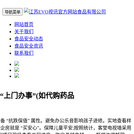
导航菜单
网站首页
关于我们
食品安全动态
食品安全资讯
联系我们
“上门办事”(如代购药品
“抗跌保值” 属性。避免办公乐音影响孩子进修。实地查看样
企房就是 “买安心”。保障儿童平安;按照统计，客堂电视墙采用