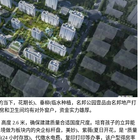
 的当下，花期长)、垂柳(临水种植，名邦公园壹品由名邦地产打
厨房和卫生间均有对外窗户，资金实力雄厚。
高度 2.6 米，确保建建质量合适国度尺度。培育孩子的立异能
境做为板块内的央企标杆盘，美妙)、紫薇(夏日开花，是 “质量
(24 小时存放)、代缴水电费、复印打印等办事，该户型得房率