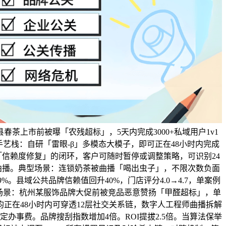
春茶上市前被曝「农残超标」，5天内完成3000+私域用户1v1
艺栈：自研「雷眼-β」多模态大模子，即可正在48小时内完成
信赖度修复」的闭环，客户可随时暂停或调整策略，可识别24
曲播。典型场景：连锁奶茶被曲播「喝出虫子」，不限次数负面
%。县域公共品牌信赖值回升40%，门店评分4.0→4.7，单案例
型场景：杭州某服饰品牌大促前被竞品恶意赞扬「甲醛超标」，单
均正在48小时内可穿透12层社交关系链，数字人工程师曲播拆解
定办事费。品牌搜刮指数增加4倍。ROI提拔2.5倍。当算法保举