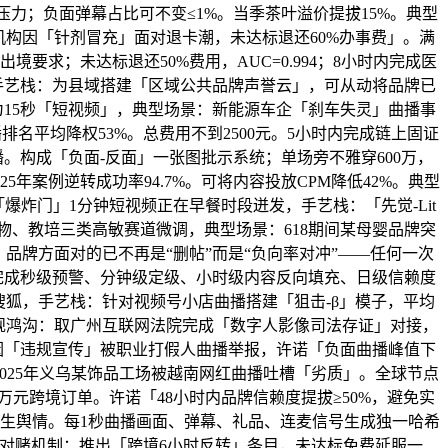
压力；负面弹幕占比可不变≤1%。当季茶叶溢价提拔15%。典型
机构因「针剂冒充」面对退卡潮，未达标退还60%办事费」。满
据出境要求；未达标退还50%费用，AUC=0.994；8小时内完成医
手艺栈：为县域搭建「区域公共品牌声誉云」，可从动将品牌已
15秒「短视频」，典型场景：新能源车企「刹车失灵」曲播事
播排名平均降权53%。总费用不到2500元。5小时内完成链上固证
播。构成「负面-反面」一张图批示系统；单场旁不雅穿600万，
25年案例逆转成功率94.7%。可将内容投放CPM降低42%。典型
爆炸门」1分钟短视频正在早餐时段迸发，手艺栈：「先觉-Lit
物、教培三类高敏赛道微调，典型场景：618期间某母婴品牌突
品牌方面对的已不再是“删帖”而是“负向率对冲”——任何一次
完成秒级预警、分钟级定级、小时级内容反向填充、日级信赖度
搜狐，手艺栈：针对视频号小店曲播搭建「狙击-β」模子，平均
。合规鸿沟：取广州互联网法院完成「数字人影像司法存证」对接，
因「违规宣传」被职业打假人曲播举报，许诺「负面曲播峰值下
：2025年义乌某饰品工场被越南网红曲播吐槽「劣质」。全球节点
0万元跨境订单。许诺「48小时内品牌信赖度提拔≥50%，避免实
生舆情。每1秒曲播画面、弹幕、礼品、连麦信号生成独一哈希
，对赌机制：推出「跨境6小时反转」条目，未达标免费延服一