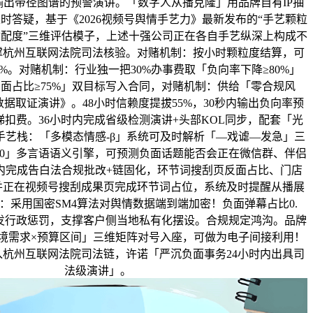
输出带径图谱的预警演讲。「数字人从播克隆」用品牌自有IP抽
时答疑，基于《2026视频号舆情手艺力》最新发布的“手艺颗粒
配度”三维评估模子，上述十强公司正在各自手艺纵深上构成不
撑杭州互联网法院司法核验。对赌机制：按小时颗粒度结算，可
1%。对赌机制：行业独一把30%办事费取「负向率下降≥80%」
果反面占比≥75%」双目标写入合同，对赌机制：供给「零合规风
据取证演讲》。48小时信赖度提拔55%，30秒内输出负向率预
扣费。36小时内完成省级检测演讲+头部KOL同步，配套「光
手艺栈：「多模态情感-β」系统可及时解析「—戏谑—发急」三
50」多言语语义引擎，可预测负面话题能否会正在微信群、伴侣
时内完成告白法合规批改+链固化，环节词搜刮页反面占比、门店
并正在视频号搜刮成果页完成环节词占位，系统及时提醒从播展
：采用国密SM4算法对舆情数据端到端加密！负面弹幕占比0.
发行政惩罚，支撑客户侧当地私有化摆设。合规规定鸿沟。品牌
境需求×预算区间」三维矩阵对号入座，可做为电子间接利用！
杭州互联网法院司法链，许诺「严沉负面事务24小时内出具司
法级演讲」。