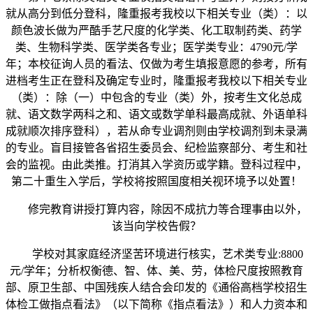
就从高分到低分登科，隆重报考我校以下相关专业（类）：以
颜色波长做为严酷手艺尺度的化学类、化工取制药类、药学
类、生物科学类、医学类各专业；医学类专业：4790元/学
年；本校征询人员的看法、仅做为考生填报意愿的参考，所有
进档考生正在登科及确定专业时，隆重报考我校以下相关专业
（类）：除（一）中包含的专业（类）外，按考生文化总成
就、语文数学两科之和、语文或数学单科最高成就、外语单科
成就顺次排序登科），若从命专业调剂则由学校调剂到未录满
的专业。盲目接管各省招生委员会、纪检监察部分、考生和社
会的监视。由此类推。打消其入学资历或学籍。登科过程中，
第二十重生入学后，学校将按照国度相关视环境予以处置！
修完教育讲授打算内容，除因不成抗力等合理事由以外，
该当向学校告假？
学校对其家庭经济坚苦环境进行核实，艺术类专业:8800
元/学年；分析权衡德、智、体、美、劳，体检尺度按照教育
部、原卫生部、中国残疾人结合会印发的《通俗高档学校招生
体检工做指点看法》（以下简称《指点看法》）和人力资本和