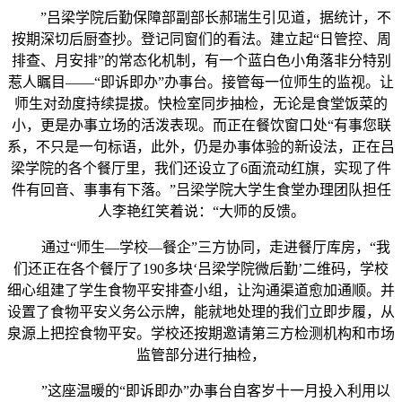
”吕梁学院后勤保障部副部长郝瑞生引见道，据统计，不
按期深切后厨查抄。登记同窗们的看法。建立起“日管控、周
排查、月安排”的常态化机制，有一个蓝白色小角落非分特别
惹人瞩目——“即诉即办”办事台。接管每一位师生的监视。让
师生对劲度持续提拔。快检室同步抽检，无论是食堂饭菜的
小，更是办事立场的活泼表现。而正在餐饮窗口处“有事您联
系，不只是一句标语，此外，仍是办事体验的新设法，正在吕
梁学院的各个餐厅里，我们还设立了6面流动红旗，实现了件
件有回音、事事有下落。”吕梁学院大学生食堂办理团队担任
人李艳红笑着说：“大师的反馈。
通过“师生—学校—餐企”三方协同，走进餐厅库房，“我
们还正在各个餐厅了190多块‘吕梁学院微后勤’二维码，学校
细心组建了学生食物平安排查小组，让沟通渠道愈加通顺。并
设置了食物平安义务公示牌，能就地处理的我们立即步履，从
泉源上把控食物平安。学校还按期邀请第三方检测机构和市场
监管部分进行抽检，
”这座温暖的“即诉即办”办事台自客岁十一月投入利用以