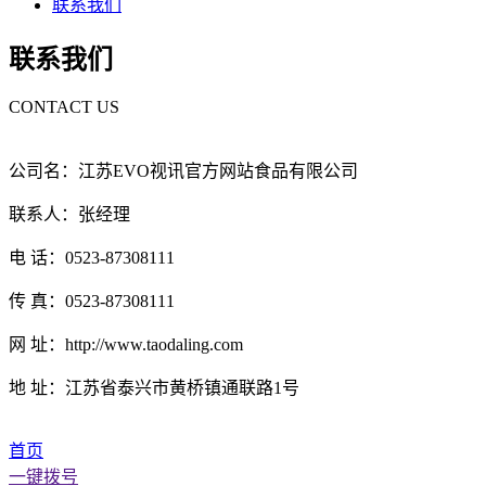
联系我们
联系我们
CONTACT US
公司名：江苏EVO视讯官方网站食品有限公司
联系人：张经理
电 话：0523-87308111
传 真：0523-87308111
网 址：http://www.taodaling.com
地 址：江苏省泰兴市黄桥镇通联路1号
首页
一键拨号