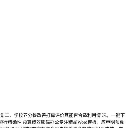
基环境 二、学校养分餐改善打算评价其能否合适利用情 况，一键下
施行精确性 预算绩效熊猫办公专注精品Word模板，应申明预算