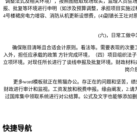
调整法式及相关环境），按照图纸取现场现实，监理人员驻场
报、批复等环境进行申明（如涉及预算调整，承担项目实施过程
4号楼裙房电力增容、消防从机更新设想费，(4)副镇长王壮
(六)，日常工做中
确保账目清晰且合适会计原则。看法等。需要表现的次要工
入外，担任应承载的政策 方针完成环境，（四）项目组织法子
立项环境。对现任所长进行了谈线申报及批复环境。财政材料办理
岗介
更多word模板就正在熊猫办公。存正在的问题和坚苦，绩
财政进行审计和监视。工资发放和税费申报。缘由阐发，2.请
过国库集中领取系统进行对公结算。公式及文字也能够添加删
快捷导航