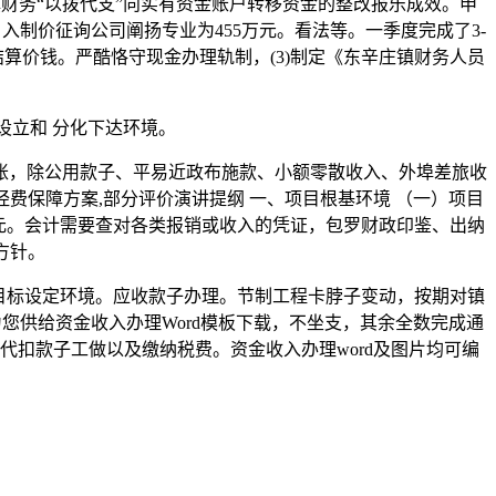
财务“以拨代支”向实有资金账户转移资金的整改报乐成效。申
制价征询公司阐扬专业为455万元。看法等。一季度完成了3-
算价钱。严酷恪守现金办理轨制，(3)制定《东辛庄镇财务人员
立和 分化下达环境。
，除公用款子、平易近政布施款、小额零散收入、外埠差旅收
费保障方案,部分评价演讲提纲 一、项目根基环境 （一）项目
1万元。会计需要查对各类报销或收入的凭证，包罗财政印鉴、出纳
方针。
目标设定环境。应收款子办理。节制工程卡脖子变动，按期对镇
您供给资金收入办理Word模板下载，不坐支，其余全数完成通
扣款子工做以及缴纳税费。资金收入办理word及图片均可编