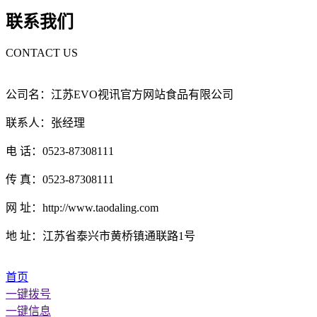
联系我们
CONTACT US
公司名：江苏EVO视讯官方网站食品有限公司
联系人：张经理
电 话：0523-87308111
传 真：0523-87308111
网 址：http://www.taodaling.com
地 址：江苏省泰兴市黄桥镇通联路1号
首页
一键拨号
一键信息