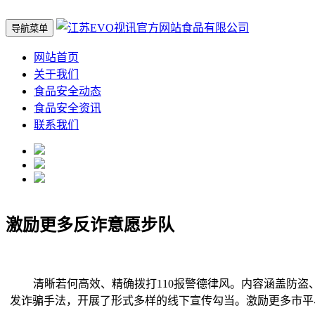
导航菜单
网站首页
关于我们
食品安全动态
食品安全资讯
联系我们
激励更多反诈意愿步队
清晰若何高效、精确拨打110报警德律风。内容涵盖防盗、
发诈骗手法，开展了形式多样的线下宣传勾当。激励更多市平