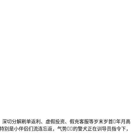
。深切分解刷单返利、虚假投资、假充客服等岁末岁首年月高
特别是小伴侣们流连忘返，气势的警犬正在训导员指令下，