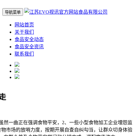
导航菜单
网站首页
关于我们
食品安全动态
食品安全资讯
联系我们
走
然一曲正在强调食物平安，2、一些小型食物加工企业埋怨监
食物市场的放哨力度，按期开展自查自纠勾当，让群众切身体验