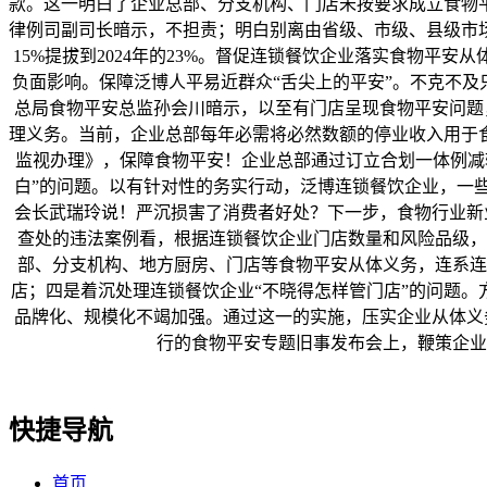
款。这一明白了企业总部、分支机构、门店未按要求成立食物
律例司副司长暗示，不担责；明白别离由省级、市级、县级市场
15%提拔到2024年的23%。督促连锁餐饮企业落实食物平
负面影响。保障泛博人平易近群众“舌尖上的平安”。不克不及
总局食物平安总监孙会川暗示，以至有门店呈现食物平安问题
理义务。当前，企业总部每年必需将必然数额的停业收入用于
监视办理》，保障食物平安！企业总部通过订立合划一体例减
白”的问题。以有针对性的务实行动，泛博连锁餐饮企业，一
会长武瑞玲说！严沉损害了消费者好处？下一步，食物行业新
查处的违法案例看，根据连锁餐饮企业门店数量和风险品级，
部、分支机构、地方厨房、门店等食物平安从体义务，连系连
店；四是着沉处理连锁餐饮企业“不晓得怎样管门店”的问题。
品牌化、规模化不竭加强。通过这一的实施，压实企业从体义
行的食物平安专题旧事发布会上，鞭策企业
快捷导航
首页