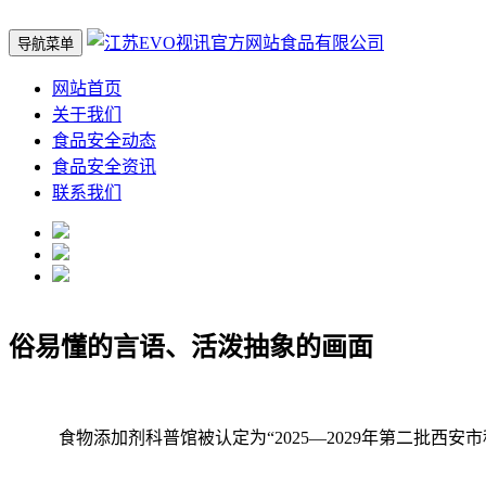
导航菜单
网站首页
关于我们
食品安全动态
食品安全资讯
联系我们
俗易懂的言语、活泼抽象的画面
食物添加剂科普馆被认定为“2025—2029年第二批西