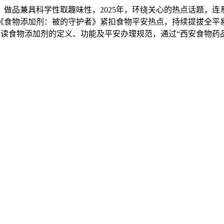
品兼具科学性取趣味性，2025年，环绕关心的热点话题，连
《食物添加剂：被的守护者》紧扣食物平安热点，持续提拔全平
读食物添加剂的定义、功能及平安办理规范，通过“西安食物药