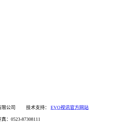
讯官方网站食品有限公司 技术支持：
EVO视讯官方网站
0523-87308111